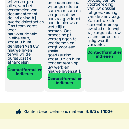
proces, van de
wij verzorgen
en ondernemers:
voorbereiding
alles, van het
wij begeleiden u
van uw dossier
verzamelen van
stap voor stap en
tot goedkeuring
documenten tot
zorgen dat uw
van de aanvraag.
de indiening bij
aanvraag voldoet
Zo kunt u zich
overheidsinstanties.
aan de nieuwste
concentreren op
Ons team zorgt
wettelijke
uw studie, terwijl
voor
normen. Ons
wij zorgen dat uw
nauwkeurigheid
proces helpt
visum correct en
in elke stap,
vertragingen te
tijdig wordt
zodat u kunt
voorkomen en
verwerkt.
genieten van uw
zorgt voor een
nieuwe leven
snelle
Contactformulier
terwijl wij de
goedkeuring,
indienen
bureaucratie
zodat u zich kunt
afhandelen.
concentreren op
uw werk en
Contactformulier
nieuwe levensstijl.
indienen
Contactformulier
indienen
Klanten beoordelen ons met een
4.8/5 uit 100+