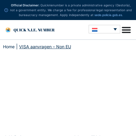
Official Disclaimer:
Quicknienumber is a private administrative agency (Gestoría),
not a government entity. We charge a fee for professional legal representation and
bureaucracy management. Apply independently at
sede.policia.gob.es
.
|
Home
VISA aanvragen – Non EU