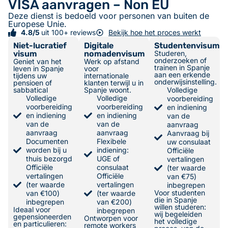
VISA aanvragen – Non EU
Deze dienst is bedoeld voor personen van buiten de
Europese Unie.
4.8/5
uit 100+ reviews
Bekijk hoe het proces werkt
Niet-lucratief
Digitale
Studentenvisum
visum
nomadenvisum
Studeren,
onderzoeken of
Geniet van het
Werk op afstand
trainen in Spanje
leven in Spanje
voor
aan een erkende
tijdens uw
internationale
onderwijsinstelling.
pensioen of
klanten terwijl u in
sabbatical
Spanje woont.
Volledige
Volledige
Volledige
voorbereiding
voorbereiding
voorbereiding
en indiening
en indiening
en indiening
van de
van de
van de
aanvraag
aanvraag
aanvraag
Aanvraag bij
Documenten
Flexibele
uw consulaat
worden bij u
indiening:
Officiële
thuis bezorgd
UGE of
vertalingen
Officiële
consulaat
(ter waarde
vertalingen
Officiële
van €75)
(ter waarde
vertalingen
inbegrepen
Voor studenten
van €100)
(ter waarde
die in Spanje
inbegrepen
van €200)
willen studeren:
Ideaal voor
inbegrepen
wij begeleiden
gepensioneerden
Ontworpen voor
het volledige
en particulieren:
remote workers