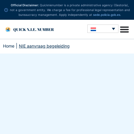
Official Disclaimer:
Quicknienumber is a private administrative agency (Gestoría),
not a government entity. We charge a fee for professional legal representation and
bureaucracy management. Apply independently at
sede.policia.gob.es
.
|
Home
NIE aanvraag begeleiding